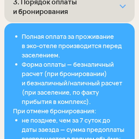
Анна
Администратор
Давайте я вам подскажу
как отдохнуть на все сто
Написать в WhatsApp
Полезное