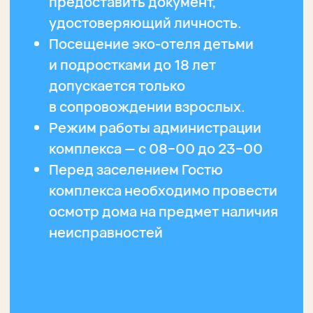
Форма оплаты — безналичный
расчет (при бронировании)
и безналичный/наличный расчет
(при заселение, по факту
прибытия в комплекс).
При отмене бронирования:
не позднее, чем за 7 суток до
даты заезда — сумма предоплаты
возвращается в полном объёме;
менее, чем за 7 суток до даты
заезда — удерживается сумма,
равная стоимости первой ночи, за
исключением случаев,
предусмотренных
Законодательством РФ.
4. Время тишины и музыка