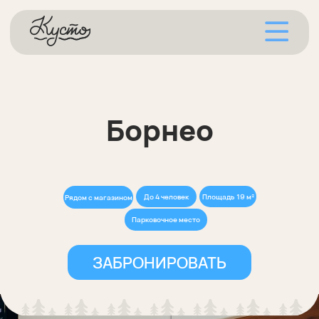
Борнео
До 4 человек
Площадь 19 м²
Рядом с магазином
Парковочное место
Кухонная зона
ЗАБРОНИРОВАТЬ
Благодаря имеющейся технике, вы можете
приготовить своё фирменное блюдо в
любое время. На кухне имеется:
индукционная плита, раковина с холодной
и горячей водой, холодильник,