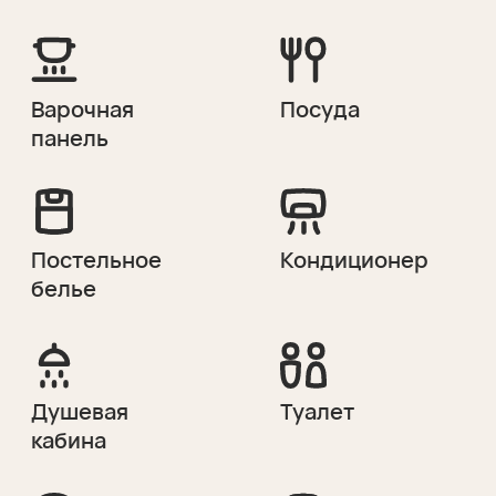
Микроволновая
Полотенца
печь
Чайник
Мангал
Фен
Средства
для душа
Вопрос-ответ