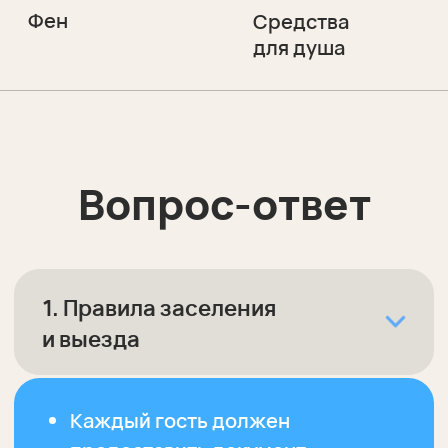
2. Время заезда
Время заезда: с 15:00, выезда —
до 12:00
. При наличии свободных
мест возможен ранний заезд
и поздний выезд
3. Порядок оплаты
и бронирования
Полная оплата за проживание
в эко-отеле производится перед
заселением.