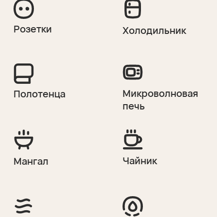
1. Правила заселения
и выезда
Каждый гость должен
предоставить документ,
удостоверяющий личность.
Посещение эко-отеля детьми
и подростками до 18 лет
допускается только
в сопровождении взрослых.
Режим работы администрации
комплекса — с 08−00 до 23−00
Перед заселением Гостю
комплекса необходимо провести
осмотр дома на предмет наличия
неисправностей