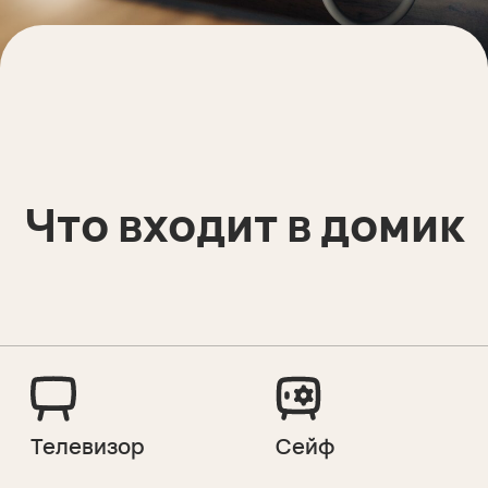
Телевизор
Сейф
Варочная
Посуда
панель
Постельное
Кондиционер
белье
Душевая
Туалет
кабина
Розетки
Холодильник