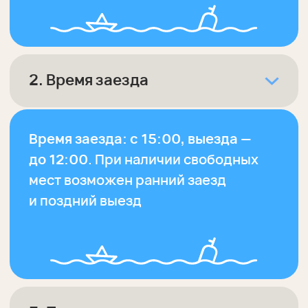
К нам приезжают гости отдохнуть
и восстановиться, поэтому у нас
установлен режим тишины
с 23:00
до 08:00
.
5. Курение на территории
комплекса
Курение в домиках и других
общественных зонах запрещено.
Кальян можно курить в зоне
у дома (беседки), на террасе,
но чтобы он не мешал
отдыхающим рядом гостям.